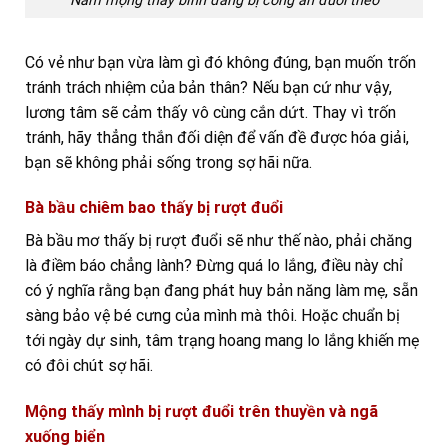
Nằm mộng thấy bình đang bị công an đuổi theo
Có vẻ như bạn vừa làm gì đó không đúng, bạn muốn trốn
tránh trách nhiệm của bản thân? Nếu bạn cứ như vậy,
lương tâm sẽ cảm thấy vô cùng cắn dứt. Thay vì trốn
tránh, hãy thẳng thắn đối diện để vấn đề được hóa giải,
bạn sẽ không phải sống trong sợ hãi nữa.
Bà bầu chiêm bao thấy bị rượt đuổi
Bà bầu mơ thấy bị rượt đuổi sẽ như thế nào, phải chăng
là điềm báo chẳng lành? Đừng quá lo lắng, điều này chỉ
có ý nghĩa rằng bạn đang phát huy bản năng làm mẹ, sẵn
sàng bảo vệ bé cưng của mình mà thôi. Hoặc chuẩn bị
tới ngày dự sinh, tâm trạng hoang mang lo lắng khiến mẹ
có đôi chút sợ hãi.
Mộng thấy mình bị rượt đuổi trên thuyền và ngã
xuống biển