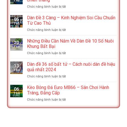
Th5
Tiền
Cùng
ở
Chức năng bình luận bị tắt
–
Cao
Kèo
Siêu
Thủ
Indo
Dàn Đề 3 Càng – Kinh Nghiệm Soi Cầu Chuẩn
Phẩm
05
là
Cá
Từ Cao Thủ
Th5
gì?
Cược
ở
Chức năng bình luận bị tắt
Mẹo
Trực
Dàn
đặt
Tuyến
Đề
Những Điều Cần Nắm Về Dàn Đề 10 Số Nuôi
cược
Hàng
20
3
giúp
Khung Bất Bại
Đầu
Th4
Càng
nâng
ở
Chức năng bình luận bị tắt
–
cao
Những
Kinh
chiến
Điều
Dàn đề 36 số bất tử – Cách nuôi dàn đề hiệu
Nghiệm
thắng
13
Cần
Soi
quả nhất 2024
Th4
Nắm
Cầu
ở
Chức năng bình luận bị tắt
Về
Chuẩn
Dàn
Dàn
Từ
đề
Kèo Bóng Đá Euro MB66 – Sân Chơi Hành
Đề
Cao
06
36
10
Tráng, Đẳng Cấp
Thủ
Th4
số
Số
ở
Chức năng bình luận bị tắt
bất
Nuôi
Kèo
tử
Khung
Bóng
–
Bất
Đá
Cách
Bại
Euro
nuôi
MB66
dàn