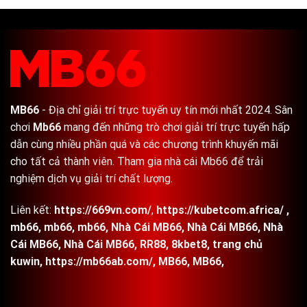
–
đề
Sân
hiệu
Chơi
quả
Hành
nhất
Tráng,
2024
Đẳng
Cấp
MB66
- Địa chỉ giải trí trực tuyến uy tín mới nhất 2024. Sân
chơi
Mb66
mang đến những trò chơi giải trí trực tuyến hấp
dẫn cùng nhiều phần quá và các chương trình khuyến mãi
cho tất cả thành viên. Tham gia nhà cái Mb66 để trải
nghiệm dịch vụ giải trí chất lượng.
Liên kết:
https://669vn.com/
,
https://kubetcom.africa/
,
mb66
,
mb66
,
mb66
,
Nhà Cái MB66
,
Nhà Cái MB66
,
Nhà
Cái MB66
,
Nhà Cái MB66
,
RR88
,
8kbet8
,
trang chủ
kuwin
,
https://mb66ab.com/
,
MB66
,
MB66
,