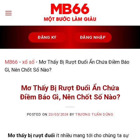
Skip
to
content
ĐĂNG KÝ
ĐĂNG NHẬP
MB66
-
xổ số
-
Mơ Thấy Bị Rượt Đuổi Ẩn Chứa Điềm Báo
Gì, Nên Chốt Số Nào?
Mơ Thấy Bị Rượt Đuổi Ẩn Chứa
Điềm Báo Gì, Nên Chốt Số Nào?
POSTED ON
20/03/2024
BY
TRƯƠNG TUẤN DŨNG
Mơ thấy bị rượt đuổi
ít nhiều mang tới cho chúng ta sự