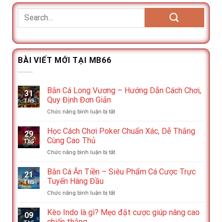
BÀI VIẾT MỚI TẠI MB66
Bắn Cá Long Vương – Hướng Dẫn Cách Chơi,
31
Quy Định Đơn Giản
Th5
ở
Chức năng bình luận bị tắt
Bắn
Cá
Học Cách Chơi Poker Chuẩn Xác, Dễ Thắng
29
Long
Cùng Cao Thủ
Th5
Vương
ở
Chức năng bình luận bị tắt
–
Học
Hướng
Cách
Bắn Cá Ăn Tiền – Siêu Phẩm Cá Cược Trực
Dẫn
21
Chơi
Cách
Tuyến Hàng Đầu
Th5
Poker
Chơi,
ở
Chức năng bình luận bị tắt
Chuẩn
Quy
Bắn
Xác,
Định
Cá
Kèo Indo là gì? Mẹo đặt cược giúp nâng cao
Dễ
Đơn
09
Ăn
Thắng
chiến thắng
Giản