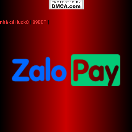
nhà cái luck8
|
89BET
|