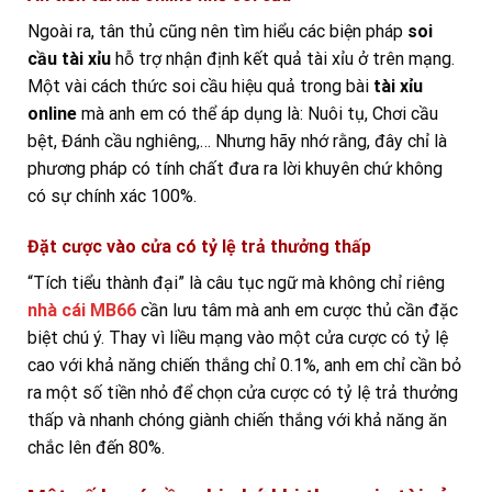
Ngoài ra, tân thủ cũng nên tìm hiểu các biện pháp
soi
cầu tài xỉu
hỗ trợ nhận định kết quả tài xỉu ở trên mạng.
Một vài cách thức soi cầu hiệu quả trong bài
tài xỉu
online
mà anh em có thể áp dụng là: Nuôi tụ, Chơi cầu
bệt, Đánh cầu nghiêng,… Nhưng hãy nhớ rằng, đây chỉ là
phương pháp có tính chất đưa ra lời khuyên chứ không
có sự chính xác 100%.
Đặt cược vào cửa có tỷ lệ trả thưởng thấp
“Tích tiểu thành đại” là câu tục ngữ mà không chỉ riêng
nhà cái MB66
cần lưu tâm mà anh em cược thủ cần đặc
biệt chú ý. Thay vì liều mạng vào một cửa cược có tỷ lệ
cao với khả năng chiến thắng chỉ 0.1%, anh em chỉ cần bỏ
ra một số tiền nhỏ để chọn cửa cược có tỷ lệ trả thưởng
thấp và nhanh chóng giành chiến thắng với khả năng ăn
chắc lên đến 80%.