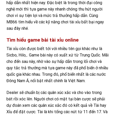
hấp dẫn nhất hiện nay. Đặc biệt là trong thời đại công
nghệ mới thì tựa game này nhanh chóng thu hút người
chơi vì sự tiện lợi và mức trả thưởng hấp dẫn. Cùng
MB66 tìm hiểu về các kỹ năng chơi tài xỉu bất bại ngay
sau đây nhé.
Tìm hiểu game bài tài xỉu online
Tài xỉu còn được biết tới với nhiều tên gọi khác như là
Sicbo, Hilo,.. Game bài này có xuất xứ từ Trung Quốc. Mãi
cho đến sau này, nhờ vào sự hấp dẫn trong lối chơi và
quy tắc trả thưởng mà tựa game này đã phổ biến ở nhiều
quốc gia khác nhau. Trong đó, phổ biến nhất là các nước
Đông Nam Á, nổi bật nhất chính là Việt Nam.
Dealer sẽ chuẩn bị các quân xúc xắc và cho vào trong
bát rồi xóc lên. Người chơi có mặt tại bàn cược sẽ phải
dự đoán xem các quân xúc xắc đó có kết quả về Tài hay
Xỉu để đặt cược. Tài là khi tổng các nút từ 11 đến 17. Và