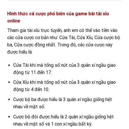
Hình thức cá cược phổ biến của game bài tài xỉu
online
Tham gia tài xỉu trực tuyến, anh em có thể vào tiền vào
các cửa cược cơ bản như: Cửa Tài, Cửa Xỉu, Cửa cược bộ
ba, Cửa cược đồng nhất. Trong đó, các cửa cược này
được hiểu là:
Cửa Tài khi mà tổng số nút của 3 quân xí ngầu giao
động từ 11 đến 17.
Cửa Xỉu khi mà tổng số nút của 3 quân xí ngầu giao
động từ 4 đến 10.
Cược bộ ba được hiểu là 3 quân xí ngầu giống hệt
nhau về mặt số.
Cược bộ đôi được hiểu là 2 quân xí ngầu giống hệt
nhau về mặt số và 1 con xí ngầu bất kỳ.