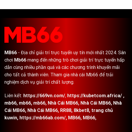
MB66
dàn
–
đề
Sân
hiệu
Chơi
quả
Hành
nhất
Tráng,
2024
Đẳng
Cấp
MB66
- Địa chỉ giải trí trực tuyến uy tín mới nhất 2024. Sân
chơi
Mb66
mang đến những trò chơi giải trí trực tuyến hấp
dẫn cùng nhiều phần quá và các chương trình khuyến mãi
cho tất cả thành viên. Tham gia nhà cái Mb66 để trải
nghiệm dịch vụ giải trí chất lượng.
Liên kết:
https://669vn.com/
,
https://kubetcom.africa/
,
mb66
,
mb66
,
mb66
,
Nhà Cái MB66
,
Nhà Cái MB66
,
Nhà
Cái MB66
,
Nhà Cái MB66
,
RR88
,
8kbet8
,
trang chủ
kuwin
,
https://mb66ab.com/
,
MB66
,
MB66
,