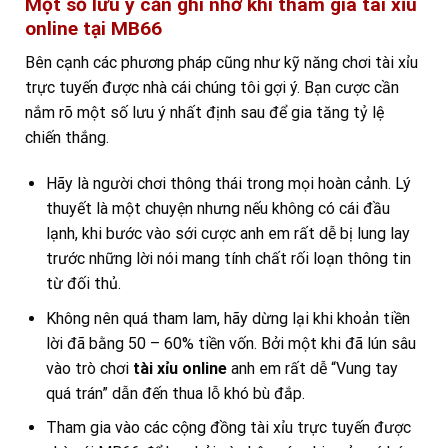
Một số lưu ý cần ghi nhớ khi tham gia tài xỉu
online tại MB66
Bên cạnh các phương pháp cũng như kỹ năng chơi tài xỉu
trực tuyến được nhà cái chúng tôi gợi ý. Bạn cược cần
nắm rõ một số lưu ý nhất định sau để gia tăng tỷ lệ
chiến thắng.
Hãy là người chơi thông thái trong mọi hoàn cảnh. Lý
thuyết là một chuyện nhưng nếu không có cái đầu
lạnh, khi bước vào sới cược anh em rất dễ bị lung lay
trước những lời nói mang tính chất rối loạn thông tin
từ đối thủ.
Không nên quá tham lam, hãy dừng lại khi khoản tiền
lời đã bằng 50 – 60% tiền vốn. Bởi một khi đ
ã lún sâu
vào trò chơi
tài xỉu online
anh em rất dễ “Vung tay
quá trán” dẫn đến thua lỗ khó bù đắp.
Tham gia vào các cộng đồng tài xỉu trực tuyến được