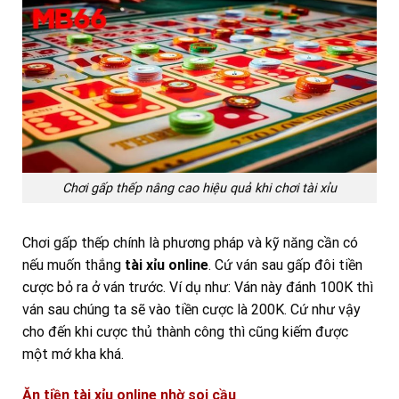
Chơi gấp thếp nâng cao hiệu quả khi chơi tài xỉu
Chơi gấp thếp chính là phương pháp và kỹ năng cần có
nếu muốn thắng
tài xỉu online
. Cứ ván sau gấp đôi tiền
cược bỏ ra ở ván trước. Ví dụ như: Ván này đánh 100K thì
ván sau chúng ta sẽ vào tiền cược là 200K. Cứ như vậy
cho đến khi cược thủ thành công thì cũng kiếm được
một mớ kha khá.
Ăn tiền tài xỉu online nhờ soi cầu