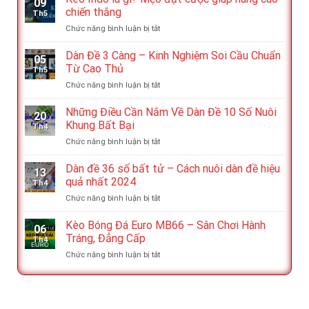
09
Ăn
Thắng
chiến thắng
Giản
Th5
Tiền
Cùng
ở
Chức năng bình luận bị tắt
–
Cao
Kèo
Siêu
Thủ
Indo
Dàn Đề 3 Càng – Kinh Nghiệm Soi Cầu Chuẩn
Phẩm
05
là
Cá
Từ Cao Thủ
Th5
gì?
Cược
ở
Chức năng bình luận bị tắt
Mẹo
Trực
Dàn
đặt
Tuyến
Đề
Những Điều Cần Nắm Về Dàn Đề 10 Số Nuôi
cược
Hàng
20
3
giúp
Khung Bất Bại
Đầu
Th4
Càng
nâng
ở
Chức năng bình luận bị tắt
–
cao
Những
Kinh
chiến
Điều
Dàn đề 36 số bất tử – Cách nuôi dàn đề hiệu
Nghiệm
thắng
13
Cần
Soi
quả nhất 2024
Th4
Nắm
Cầu
ở
Chức năng bình luận bị tắt
Về
Chuẩn
Dàn
Dàn
Từ
đề
Kèo Bóng Đá Euro MB66 – Sân Chơi Hành
Đề
Cao
06
36
10
Tráng, Đẳng Cấp
Thủ
Th4
số
Số
ở
Chức năng bình luận bị tắt
bất
Nuôi
Kèo
tử
Khung
Bóng
–
Bất
Đá
Cách
Bại
Euro
nuôi