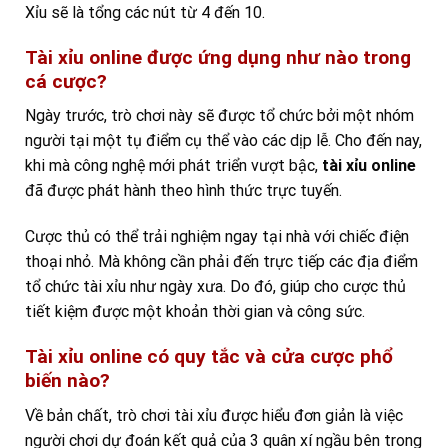
Xỉu sẽ là tổng các nút từ 4 đến 10.
Tài xỉu online được ứng dụng như nào trong
cá cược?
Ngày trước, trò chơi này sẽ được tổ chức bởi một nhóm
người tại một tụ điểm cụ thể vào các dịp lễ. Cho đến nay,
khi mà công nghệ mới phát triển vượt bậc,
tài xỉu online
đã được phát hành theo hình thức trực tuyến.
Cược thủ có thể trải nghiệm ngay tại nhà với chiếc điện
thoại nhỏ. Mà không cần phải đến trực tiếp các địa điểm
tổ chức tài xỉu như ngày xưa. Do đó, giúp cho cược thủ
tiết kiệm được một khoản thời gian và công sức.
Tài xỉu online có quy tắc và cửa cược phổ
biến nào?
Về bản chất, trò chơi tài xỉu được hiểu đơn giản là việc
người chơi dự đoán kết quả của 3 quân xí ngầu bên trong