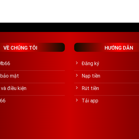
toàn như chuyển khoản ngân hàng, ví điện tử, thẻ cào,… Đặc biệt
ng.
ưởng hấp dẫn để tăng thêm phần hứng thú cho người chơi. Từ các
ợi ích và giải trí một cách tốt nhất.
VỀ CHÚNG TÔI
HƯỚNG DẪN
 Mb66
Đăng ký
ch vụ tuyệt vời mà còn có các tính năng tiện ích giúp người chơi
n cá nhân,…
Mb66
mang đến cho người chơi sự an toàn và thuận ti
 bảo mật
Nạp tiền
và điều kiện
Rút tiền
B66
Tải app
g đầu của người chơi tại Việt Nam. Với độ tin cậy và uy tín cao
lòng yêu mến của đông đảo người chơi. Nếu bạn đang tìm kiếm mộ
 tuyệt vời mà nhà cái này mang lại.