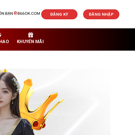
B66OK.COM CHÍNH THỨC CHUYỂN MIỀN QUA 8MB66.COM. XIN LỖI VÌ SỰ 
ĐĂNG KÝ
ĐĂNG NHẬP
THAO
KHUYẾN MÃI