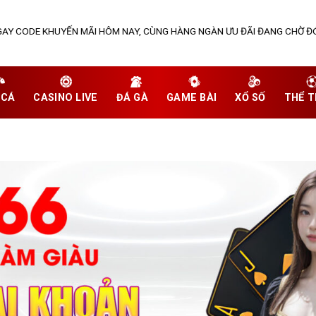
E KHUYẾN MÃI HÔM NAY, CÙNG HÀNG NGÀN ƯU ĐÃI ĐANG CHỜ ĐÓN BẠN
 CÁ
CASINO LIVE
ĐÁ GÀ
GAME BÀI
XỔ SỐ
THỂ 