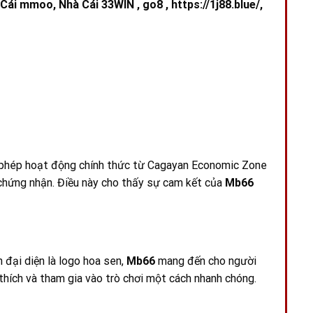
Cái mmoo, Nhà Cái 33WIN , go8 , https://1j88.blue/,
iấy phép hoạt động chính thức từ Cagayan Economic Zone
 chứng nhận. Điều này cho thấy sự cam kết của
Mb66
 đại diện là logo hoa sen,
Mb66
mang đến cho người
 thích và tham gia vào trò chơi một cách nhanh chóng.