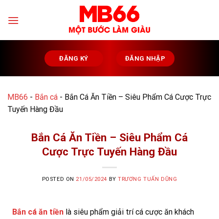
Skip
to
content
ĐĂNG KÝ
ĐĂNG NHẬP
MB66
-
Bắn cá
-
Bắn Cá Ăn Tiền – Siêu Phẩm Cá Cược Trực
Tuyến Hàng Đầu
Bắn Cá Ăn Tiền – Siêu Phẩm Cá
Cược Trực Tuyến Hàng Đầu
POSTED ON
21/05/2024
BY
TRƯƠNG TUẤN DŨNG
Bắn cá ăn tiền
là siêu phẩm giải trí cá cược ăn khách