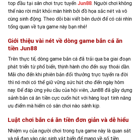
top đầu tại sân chơi trực tuyến
Jun88
. Người chơi không
thể nào rời mắt khỏi màn hình bởi đồ họa sắc nét và vô
cùng sinh động. Theo dõi bài viết bên dưới để có cái nhìn
tổng quan về tựa game này bạn nhé!
Giới thiệu vài nét về dòng game bắn cá ăn
tiền Jun88
Trên thực tế, dòng game bắn cá đã trải qua ba giai đoạn
phát triển từ phổ biến, thịnh hành cho đến suy thoái dần.
Mãi cho đến khi phiên bản đổi thưởng trực tuyến ra đời
thì nó mới có thể giữ vững sức hút cho đến ngày hôm
nay. Để đáp ứng yêu cầu của hội viên, Jun88 đã gầy dựng
sảnh bắn cá ăn tiền cực cuốn hút với hàng loạt tính năng
ưu điểm mà hiếm có sân chơi nào sánh kịp.
Luật chơi bắn cá ăn tiền đơn giản và dễ hiểu
Nhiệm vụ của người chơi trong tựa game này là quan sát
và nã đạn vào các sinh vật biển để mang về số tiền