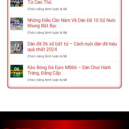
Cá
Từ Cao Thủ
Th5
gì?
Cược
ở
Chức năng bình luận bị tắt
Mẹo
Trực
Dàn
đặt
Tuyến
Đề
Những Điều Cần Nắm Về Dàn Đề 10 Số Nuôi
cược
Hàng
20
3
giúp
Khung Bất Bại
Đầu
Th4
Càng
nâng
ở
Chức năng bình luận bị tắt
–
cao
Những
Kinh
chiến
Điều
Dàn đề 36 số bất tử – Cách nuôi dàn đề hiệu
Nghiệm
thắng
13
Cần
Soi
quả nhất 2024
Th4
Nắm
Cầu
ở
Chức năng bình luận bị tắt
Về
Chuẩn
Dàn
Dàn
Từ
đề
Kèo Bóng Đá Euro MB66 – Sân Chơi Hành
Đề
Cao
06
36
10
Tráng, Đẳng Cấp
Thủ
Th4
số
Số
ở
Chức năng bình luận bị tắt
bất
Nuôi
Kèo
tử
Khung
Bóng
–
Bất
Đá
Cách
Bại
Euro
nuôi
MB66
dàn
–
đề
Sân
hiệu
Chơi
quả
Hành
nhất
Tráng,