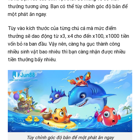
thưởng tương ứng. Bạn có thể tùy chỉnh góc độ bắn để
một phát ăn ngay.
Tùy vào kích thước của từng chú cá mà mức điểm
thưởng sẽ dao động từ x3, x4 cho đến x100, x1000 tiền
vốn bỏ ra ban đầu. Vậy nên, càng hạ gục thành công
nhiều sinh vật bao nhiêu thì bạn càng nhận được nhiều
tiền thưởng bấy nhiêu.
Tùy chỉnh góc độ bắn để một phát ăn ngay