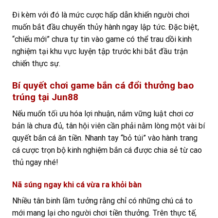
Đi kèm với đó là mức cược hấp dẫn khiến người chơi
muốn bắt đầu chuyến thủy hành ngay lập tức. Đặc biệt,
“chiếu mới” chưa tự tin vào game có thể trau dồi kinh
nghiệm tại khu vực luyện tập trước khi bắt đầu trận
chiến thực sự.
Bí quyết chơi game bắn cá đổi thưởng bao
trúng tại Jun88
Nếu muốn tối ưu hóa lợi nhuận, nắm vững luật chơi cơ
bản là chưa đủ, tân hội viên cần phải nằm lòng một vài bí
quyết bắn cá ăn tiền. Nhanh tay “bỏ túi” vào hành trang
cá cược trọn bộ kinh nghiệm bắn cá được chia sẻ từ cao
thủ ngay nhé!
Nã súng ngay khi cá vừa ra khỏi bàn
Nhiều tân binh lầm tưởng rằng chỉ có những chú cá to
mới mang lại cho người chơi tiền thưởng. Trên thực tế,