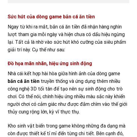
Sức hút của dòng game bắn cá ăn tiền
Ngay từ khi ra mắt, bắn cá ăn tiền đã nhận hàng nghìn
lượt tham gia mỗi ngày và hiện chưa có dấu hiệu ngừng
lại. Tất cả là nhờ vào sức hút khó cưỡng của siêu phẩm
giải trí này. Cụ thể như sau:
Đồ họa mãn nhãn, hiệu ứng sinh động
Nhà cái kết hợp hài hòa giữa hình ảnh của dòng game
bắn cá ăn tiền
truyền thống và ứng dụng thêm nhiều
công nghệ 3D tối tân để tạo nên sự sinh động cho trò
chơi. Có thể nói, chính hiệu ứng nhiều màu sắc này khiến
người chơi có cảm giác như được đắm chìm vào thế giới
thủy cung rộng lớn, kỳ vĩ thực thụ.
Kho sinh vật biển trong game không những đa dạng mà
còn được thiết kế tỉ mỉ đến từng chi tiết. Bên cạnh đó,