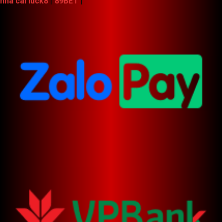
nhà cái luck8
|
89BET
|