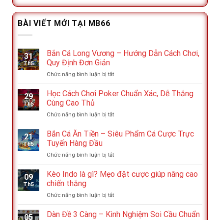
BÀI VIẾT MỚI TẠI MB66
Bắn Cá Long Vương – Hướng Dẫn Cách Chơi,
31
Quy Định Đơn Giản
Th5
ở
Chức năng bình luận bị tắt
Bắn
Cá
Học Cách Chơi Poker Chuẩn Xác, Dễ Thắng
29
Long
Cùng Cao Thủ
Th5
Vương
ở
Chức năng bình luận bị tắt
–
Học
Hướng
Cách
Bắn Cá Ăn Tiền – Siêu Phẩm Cá Cược Trực
Dẫn
21
Chơi
Cách
Tuyến Hàng Đầu
Th5
Poker
Chơi,
ở
Chức năng bình luận bị tắt
Chuẩn
Quy
Bắn
Xác,
Định
Cá
Kèo Indo là gì? Mẹo đặt cược giúp nâng cao
Dễ
Đơn
09
Ăn
Thắng
chiến thắng
Giản
Th5
Tiền
Cùng
ở
Chức năng bình luận bị tắt
–
Cao
Kèo
Siêu
Thủ
Indo
Dàn Đề 3 Càng – Kinh Nghiệm Soi Cầu Chuẩn
Phẩm
05
là