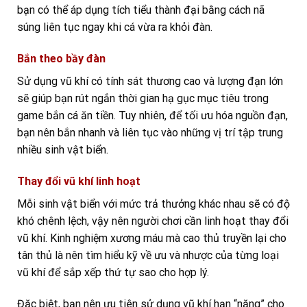
bạn có thể áp dụng tích tiểu thành đại bằng cách nã
súng liên tục ngay khi cá vừa ra khỏi đàn.
Bắn theo bầy đàn
Sử dụng vũ khí có tính sát thương cao và lượng đạn lớn
sẽ giúp bạn rút ngắn thời gian hạ gục mục tiêu trong
game bắn cá ăn tiền. Tuy nhiên, để tối ưu hóa nguồn đạn,
bạn nên bắn nhanh và liên tục vào những vị trí tập trung
nhiều sinh vật biển.
Thay đổi vũ khí linh hoạt
Mỗi sinh vật biển với mức trả thưởng khác nhau sẽ có độ
khó chênh lệch, vậy nên người chơi cần linh hoạt thay đổi
vũ khí. Kinh nghiệm xương máu mà cao thủ truyền lại cho
tân thủ là nên tìm hiểu kỹ về ưu và nhược của từng loại
vũ khí để sắp xếp thứ tự sao cho hợp lý.
Đặc biệt, bạn nên ưu tiên sử dụng vũ khí hạn “nặng” cho