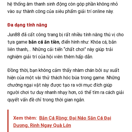
hệ thống âm thanh sinh động còn góp phần không nhỏ
vào sự thành công của siêu phẩm giải trí online này.
Đa dạng tính năng
Jun88 đã cất công trang bị rất nhiều tính năng thú vị cho
tựa game
bắn cá ăn tiền
, điển hình như: Khóa cá, bắn
liên thanh,… Những cải tiến “chất chơi” này giúp trải
nghiệm giải trí của hội viên thêm hấp dẫn.
Đồng thời, bạn không cảm thấy nhàm chán bởi sự xuất
hiện của một vài thử thách hóc búa trong game. Những
chướng ngại vật này được tạo ra với mục đích giúp
người chơi tư duy nhanh nhạy hơn, có thể tìm ra cách giải
quyết vấn đề chỉ trong thời gian ngắn.
Xem thêm:
Bắn Cá Rồng: Đại Náo Săn Cá Đại
Dương, Rinh Ngay Quà Lớn