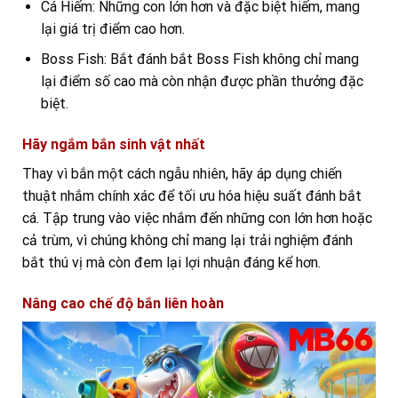
Cá Hiếm: Những con lớn hơn và đặc biệt hiếm, mang
lại giá trị điểm cao hơn.
Boss Fish: Bắt đánh bắt Boss Fish không chỉ mang
lại điểm số cao mà còn nhận được phần thưởng đặc
biệt.
Hãy ngắm bắn sinh vật nhất
Thay vì bắn một cách ngẫu nhiên, hãy áp dụng chiến
thuật nhắm chính xác để tối ưu hóa hiệu suất đánh bắt
cá. Tập trung vào việc nhắm đến những con lớn hơn hoặc
cả trùm, vì chúng không chỉ mang lại trải nghiệm đánh
bắt thú vị mà còn đem lại lợi nhuận đáng kể hơn.
Nâng cao chế độ bắn liên hoàn