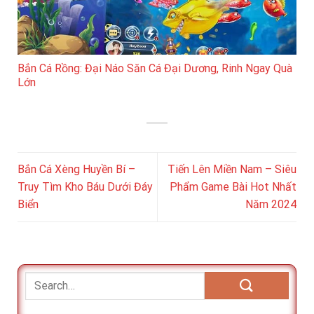
Bắn Cá Rồng: Đại Náo Săn Cá Đại Dương, Rinh Ngay Quà
Lớn
Bắn Cá Xèng Huyền Bí –
Tiến Lên Miền Nam – Siêu
Truy Tìm Kho Báu Dưới Đáy
Phẩm Game Bài Hot Nhất
Biển
Năm 2024