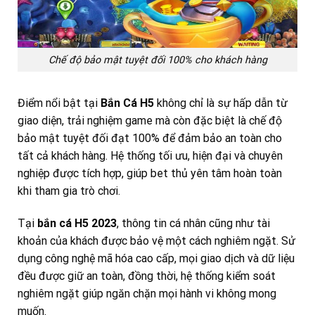
Chế độ bảo mật tuyệt đối 100% cho khách hàng
Điểm nổi bật tại
Bắn Cá H5
không chỉ là sự hấp dẫn từ
giao diện, trải nghiệm game mà còn đặc biệt là chế độ
bảo mật tuyệt đối đạt 100% để đảm bảo an toàn cho
tất cả khách hàng. Hệ thống tối ưu, hiện đại và chuyên
nghiệp được tích hợp, giúp bet thủ yên tâm hoàn toàn
khi tham gia trò chơi.
Tại
bắn cá H5 2023
, thông tin cá nhân cũng như tài
khoản của khách được bảo vệ một cách nghiêm ngặt. Sử
dụng công nghệ mã hóa cao cấp, mọi giao dịch và dữ liệu
đều được giữ an toàn, đồng thời, hệ thống kiểm soát
nghiêm ngặt giúp ngăn chặn mọi hành vi không mong
muốn.