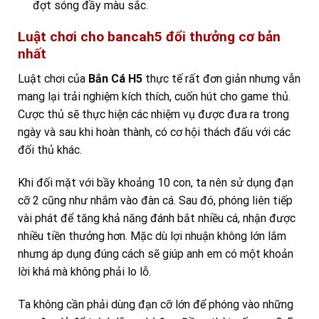
đợt sóng đầy màu sắc.
Luật chơi cho bancah5 đổi thưởng cơ bản
nhất
Luật chơi của
Bắn Cá H5
thực tế rất đơn giản nhưng vẫn
mang lại trải nghiệm kích thích, cuốn hút cho game thủ.
Cược thủ sẽ thực hiện các nhiệm vụ được đưa ra trong
ngày và sau khi hoàn thành, có cơ hội thách đấu với các
đối thủ khác.
Khi đối mặt với bầy khoảng 10 con, ta nên sử dụng đạn
cỡ 2 cũng như nhắm vào đàn cá. Sau đó, phóng liên tiếp
vài phát để tăng khả năng đánh bắt nhiều cá, nhận được
nhiều tiền thưởng hơn. Mặc dù lợi nhuận không lớn lắm
nhưng áp dụng đúng cách sẽ giúp anh em có một khoản
lời khá mà không phải lo lỗ.
Ta không cần phải dùng đạn cỡ lớn để phóng vào những