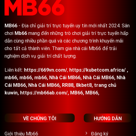
Đẳng
Cấp
MB66
- Địa chỉ giải trí trực tuyến uy tín mới nhất 2024. Sân
chơi
Mb66
mang đến những trò chơi giải trí trực tuyến hấp
dẫn cùng nhiều phần quá và các chương trình khuyến mãi
cho tất cả thành viên. Tham gia nhà cái Mb66 để trải
nghiệm dịch vụ giải trí chất lượng.
Liên kết:
https://669vn.com/
,
https://kubetcom.africa/
,
mb66
,
mb66
,
mb66
,
Nhà Cái MB66
,
Nhà Cái MB66
,
Nhà
Cái MB66
,
Nhà Cái MB66
,
RR88
,
8kbet8
,
trang chủ
kuwin
,
https://mb66ab.com/
,
MB66
,
MB66
,
VỀ CHÚNG TÔI
HƯỚNG DẪN
Giới thiệu Mb66
Đăng ký