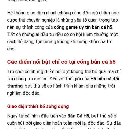
Hệ thống giao dịch nhanh chóng cùng đội ngũ chăm sóc
cược thủ chuyên nghiệp là những yếu tố quan trọng tạo
nên sự thành công của
cổng game uy tín bắn cá h5
.
Tất cả những ai đầu tư đều có cơ hội kiếm thưởng một
cách dễ dàng, tận hưởng không khí hứng khởi của trò
chơi.
Các điểm nổi bật chỉ có tại cổng bắn cá h5
Trò chơi có những điểm nổi bật không thể bỏ qua, mà chỉ
tại chúng tôi mới có. Đến với thế giới của
H5 bắn cá đổi
thưởng
, bet thủ sẽ có hành trình khám phá những trải
nghiệm độc đáo.
Giao diện thiết kế sống động
Ngay từ cái nhìn đầu tiên vào
Bắn Cá H5
, bet thủ sẽ bị
cuốn hút bởi giao diện hoàn toàn mới lạ, độc đáo. Sự đầu