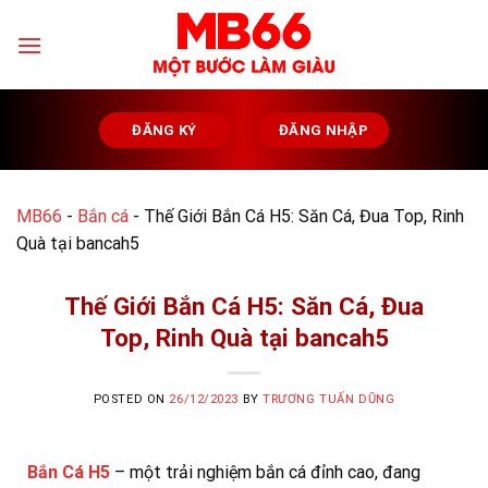
Skip
to
content
ĐĂNG KÝ
ĐĂNG NHẬP
MB66
-
Bắn cá
-
Thế Giới Bắn Cá H5: Săn Cá, Đua Top, Rinh
Quà tại bancah5
Thế Giới Bắn Cá H5: Săn Cá, Đua
Top, Rinh Quà tại bancah5
POSTED ON
26/12/2023
BY
TRƯƠNG TUẤN DŨNG
Bắn Cá H5
– một trải nghiệm bắn cá đỉnh cao, đang