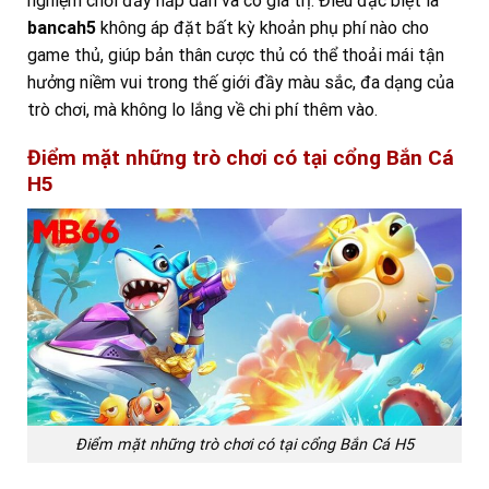
nghiệm chơi đầy hấp dẫn và có giá trị. Điều đặc biệt là
bancah5
không áp đặt bất kỳ khoản phụ phí nào cho
game thủ, giúp bản thân cược thủ có thể thoải mái tận
hưởng niềm vui trong thế giới đầy màu sắc, đa dạng của
trò chơi, mà không lo lắng về chi phí thêm vào.
Điểm mặt những trò chơi có tại cổng Bắn Cá
H5
Điểm mặt những trò chơi có tại cổng Bắn Cá H5