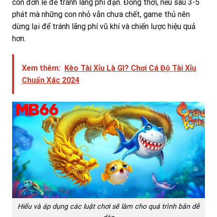
con đơn lẻ để tránh lãng phí đạn. Đồng thời, nếu sau 3-5
phát mà những con nhỏ vẫn chưa chết, game thủ nên
dừng lại để tránh lãng phí vũ khí và chiến lược hiệu quả
hơn.
Xem thêm:
Kèo Tài Xỉu Là Gì? Chơi Cá Độ Tài Xỉu
Chuẩn Xác 2024
Hiểu và áp dụng các luật chơi sẽ làm cho quá trình bắn dễ