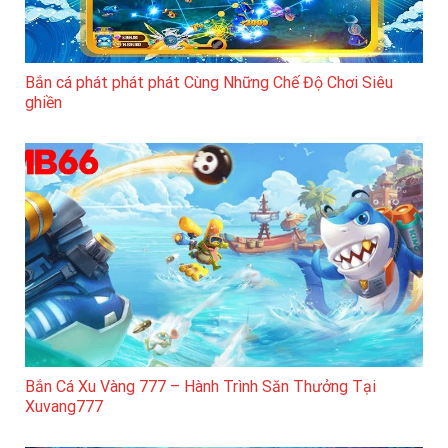
Bắn cá phát phát phát Cùng Những Chế Độ Chơi Siêu
ghiền
Bắn Cá Xu Vàng 777 – Hành Trình Săn Thưởng Tại
Xuvang777