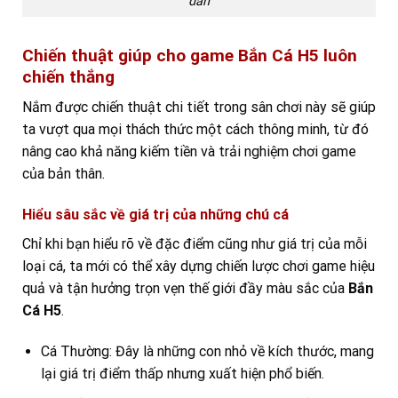
dàn
Chiến thuật giúp cho game Bắn Cá H5 luôn
chiến thắng
Nắm được chiến thuật chi tiết trong sân chơi này sẽ giúp
ta vượt qua mọi thách thức một cách thông minh, từ đó
nâng cao khả năng kiếm tiền và trải nghiệm chơi game
của bản thân.
Hiểu sâu sắc về giá trị của những chú cá
Chỉ khi bạn hiểu rõ về đặc điểm cũng như giá trị của mỗi
loại cá, ta mới có thể xây dựng chiến lược chơi game hiệu
quả và tận hưởng trọn vẹn thế giới đầy màu sắc của
Bắn
Cá H5
.
Cá Thường: Đây là những con nhỏ về kích thước, mang
lại giá trị điểm thấp nhưng xuất hiện phổ biến.