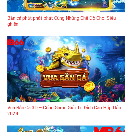
Bắn cá phát phát phát Cùng Những Chế Độ Chơi Siêu
ghiền
Vua Bắn Cá 3D – Cổng Game Giải Trí Đỉnh Cao Hấp Dẫn
2024