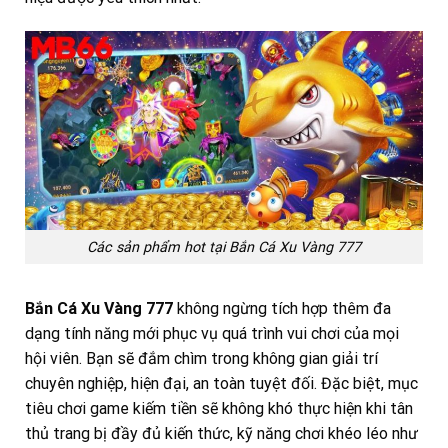
Các sản phẩm hot tại Bắn Cá Xu Vàng 777
Bắn Cá Xu Vàng 777
không ngừng tích hợp thêm đa
dạng tính năng mới phục vụ quá trình vui chơi của mọi
hội viên. Bạn sẽ đắm chìm trong không gian giải trí
chuyên nghiệp, hiện đại, an toàn tuyệt đối. Đặc biệt, mục
tiêu chơi game kiếm tiền sẽ không khó thực hiện khi tân
thủ trang bị đầy đủ kiến thức, kỹ năng chơi khéo léo như