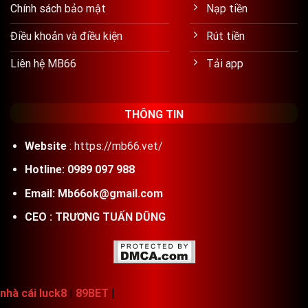
Chính sách bảo mật
Nạp tiền
Điều khoản và điều kiện
Rút tiền
Liên hệ MB66
Tải app
THÔNG TIN
Website
:
https://mb66.vet/
Hotline: 0989 097 988
Email:
Mb66ok@gmail.com
CEO :
TRƯƠNG TUẤN DŨNG
nhà cái luck8
|
89BET
|