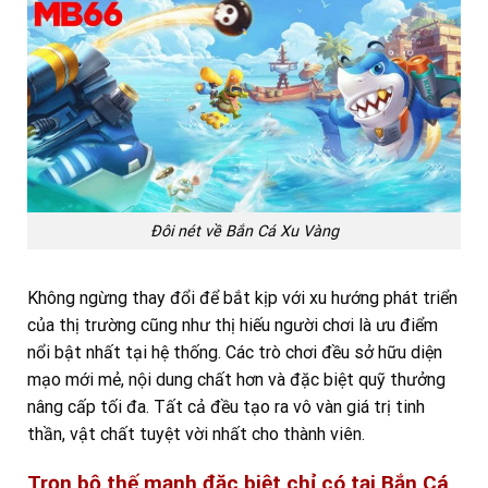
Đôi nét về Bắn Cá Xu Vàng
Không ngừng thay đổi để bắt kịp với xu hướng phát triển
của thị trường cũng như thị hiếu người chơi là ưu điểm
nổi bật nhất tại hệ thống. Các trò chơi đều sở hữu diện
mạo mới mẻ, nội dung chất hơn và đặc biệt quỹ thưởng
nâng cấp tối đa. Tất cả đều tạo ra vô vàn giá trị tinh
thần, vật chất tuyệt vời nhất cho thành viên.
Trọn bộ thế mạnh đặc biệt chỉ có tại Bắn Cá