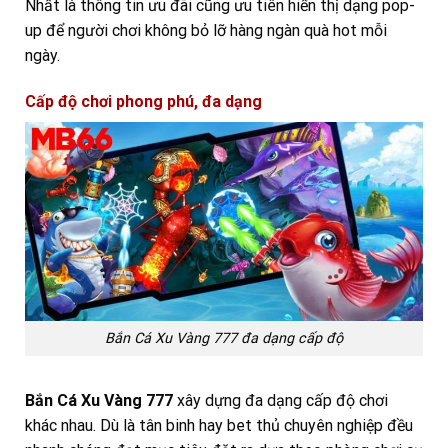
Nhất là thông tin ưu đãi cũng ưu tiên hiển thị dạng pop-
up để người chơi không bỏ lỡ hàng ngàn quà hot mỗi
ngày.
Cấp độ chơi phong phú, đa dạng
Bắn Cá Xu Vàng 777 đa dạng cấp độ
Bắn Cá Xu Vàng 777
xây dựng đa dạng cấp độ chơi
khác nhau. Dù là tân binh hay bet thủ chuyên nghiệp đều