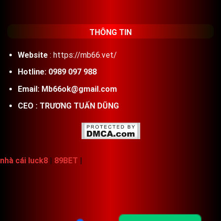
THÔNG TIN
Website
:
https://mb66.vet/
Hotline: 0989 097 988
Email:
Mb66ok@gmail.com
CEO :
TRƯƠNG TUẤN DŨNG
nhà cái luck8
|
89BET
|