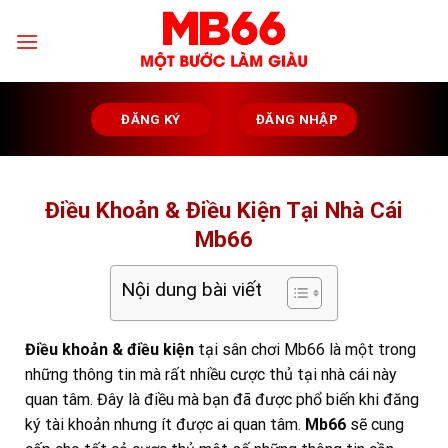
Skip
to
content
ĐĂNG KÝ
ĐĂNG NHẬP
Điều Khoản & Điều Kiện Tại Nhà Cái
Mb66
Nội dung bài viết
Điều khoản & điều kiện
tại sân chơi Mb66 là một trong
những thông tin mà rất nhiều cược thủ tại nhà cái này
quan tâm. Đây là điều mà bạn đã được phổ biến khi đăng
ký tài khoản nhưng ít được ai quan tâm.
Mb66
sẽ cung