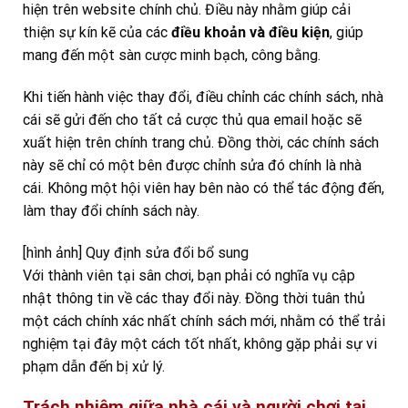
hiện trên website chính chủ. Điều này nhằm giúp cải
thiện sự kín kẽ của các
điều khoản và điều kiện
, giúp
mang đến một sàn cược minh bạch, công bằng.
Khi tiến hành việc thay đổi, điều chỉnh các chính sách, nhà
cái sẽ gửi đến cho tất cả cược thủ qua email hoặc sẽ
xuất hiện trên chính trang chủ. Đồng thời, các chính sách
này sẽ chỉ có một bên được chỉnh sửa đó chính là nhà
cái. Không một hội viên hay bên nào có thể tác động đến,
làm thay đổi chính sách này.
[hình ảnh] Quy định sửa đổi bổ sung
Với thành viên tại sân chơi, bạn phải có nghĩa vụ cập
nhật thông tin về các thay đổi này. Đồng thời tuân thủ
một cách chính xác nhất chính sách mới, nhằm có thể trải
nghiệm tại đây một cách tốt nhất, không gặp phải sự vi
phạm dẫn đến bị xử lý.
Trách nhiệm giữa nhà cái và người chơi tại