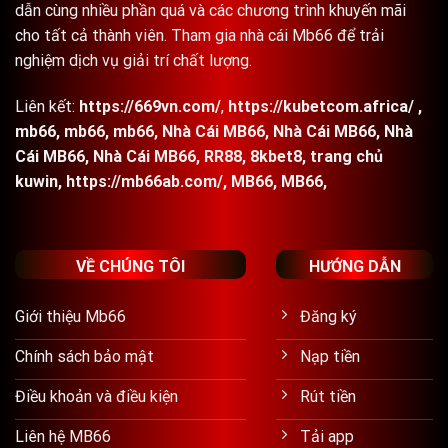
dẫn cùng nhiều phần quá và các chương trình khuyến mãi
cho tất cả thành viên. Tham gia nhà cái Mb66 để trải
nghiệm dịch vụ giải trí chất lượng.
Liên kết:
https://669vn.com/
,
https://kubetcom.africa/
,
mb66
,
mb66
,
mb66
,
Nhà Cái MB66
,
Nhà Cái MB66
,
Nhà
Cái MB66
,
Nhà Cái MB66
,
RR88
,
8kbet8
,
trang chủ
kuwin
,
https://mb66ab.com/
,
MB66
,
MB66
,
VỀ CHÚNG TÔI
HƯỚNG DẪN
Giới thiệu Mb66
Đăng ký
Chính sách bảo mật
Nạp tiền
Điều khoản và điều kiện
Rút tiền
Liên hệ MB66
Tải app