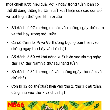
một chiến lược hiệu quả. Với 7 ngày trong tuần, bạn có
thể dễ dàng thống kê tần suất xuất hiện của các con số
và tiết kiệm thời gian khi soi cầu.
Số đánh lô 97 thường ra mắt vào những ngày thứ năm
và thứ bảy trong mỗi tuần.
Cả số đánh lô 79 và 99 thường bộc lộ bản thân vào
những ngày thứ bảy và chủ nhật.
Số đánh lô 69 có khả năng xuất hiện vào những ngày
thứ Tư, thứ Năm và thứ sáu hàng tuần.
Số đánh lô 31 thường có vào những ngày thứ năm và
chủ nhật.
Con lô 32 có thể xuất hiện vào thứ 2, thứ 3 đầu tuần,
cũng như vào thứ 7 và chủ nhật.