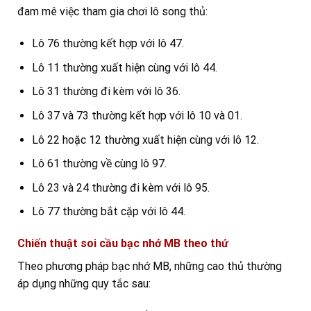
đam mê việc tham gia chơi lô song thủ:
Lô 76 thường kết hợp với lô 47.
Lô 11 thường xuất hiện cùng với lô 44.
Lô 31 thường đi kèm với lô 36.
Lô 37 và 73 thường kết hợp với lô 10 và 01.
Lô 22 hoặc 12 thường xuất hiện cùng với lô 12.
Lô 61 thường về cùng lô 97.
Lô 23 và 24 thường đi kèm với lô 95.
Lô 77 thường bắt cặp với lô 44.
Chiến thuật soi cầu bạc nhớ MB theo thứ
Theo phương pháp bạc nhớ MB, những cao thủ thường
áp dụng những quy tắc sau: