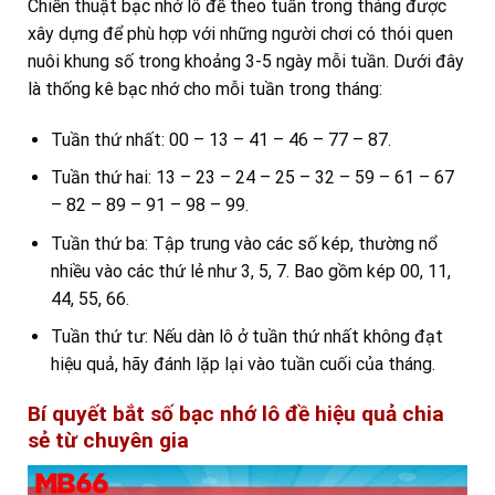
Chiến thuật bạc nhớ lô đề theo tuần trong tháng được
xây dựng để phù hợp với những người chơi có thói quen
nuôi khung số trong khoảng 3-5 ngày mỗi tuần. Dưới đây
là thống kê bạc nhớ cho mỗi tuần trong tháng:
Tuần thứ nhất: 00 – 13 – 41 – 46 – 77 – 87.
Tuần thứ hai: 13 – 23 – 24 – 25 – 32 – 59 – 61 – 67
– 82 – 89 – 91 – 98 – 99.
Tuần thứ ba: Tập trung vào các số kép, thường nổ
nhiều vào các thứ lẻ như 3, 5, 7. Bao gồm kép 00, 11,
44, 55, 66.
Tuần thứ tư: Nếu dàn lô ở tuần thứ nhất không đạt
hiệu quả, hãy đánh lặp lại vào tuần cuối của tháng.
Bí quyết bắt số bạc nhớ lô đề hiệu quả chia
sẻ từ chuyên gia