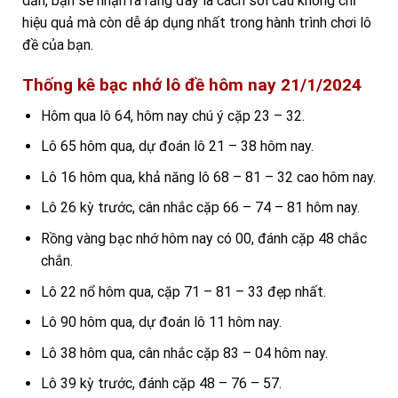
dần, bạn sẽ nhận ra rằng đây là cách soi cầu không chỉ
hiệu quả mà còn dễ áp dụng nhất trong hành trình chơi lô
đề của bạn.
Thống kê bạc nhớ lô đề hôm nay 21/1/2024
Hôm qua lô 64, hôm nay chú ý cặp 23 – 32.
Lô 65 hôm qua, dự đoán lô 21 – 38 hôm nay.
Lô 16 hôm qua, khả năng lô 68 – 81 – 32 cao hôm nay.
Lô 26 kỳ trước, cân nhắc cặp 66 – 74 – 81 hôm nay.
Rồng vàng bạc nhớ hôm nay có 00, đánh cặp 48 chắc
chắn.
Lô 22 nổ hôm qua, cặp 71 – 81 – 33 đẹp nhất.
Lô 90 hôm qua, dự đoán lô 11 hôm nay.
Lô 38 hôm qua, cân nhắc cặp 83 – 04 hôm nay.
Lô 39 kỳ trước, đánh cặp 48 – 76 – 57.