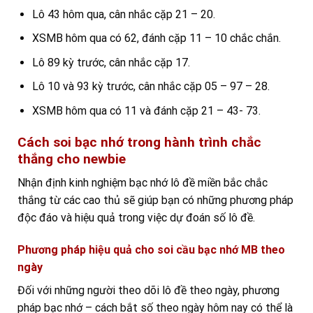
Lô 43 hôm qua, cân nhắc cặp 21 – 20.
XSMB hôm qua có 62, đánh cặp 11 – 10 chắc chắn.
Lô 89 kỳ trước, cân nhắc cặp 17.
Lô 10 và 93 kỳ trước, cân nhắc cặp 05 – 97 – 28.
XSMB hôm qua có 11 và đánh cặp 21 – 43- 73.
Cách soi bạc nhớ trong hành trình chắc
thắng cho newbie
Nhận định kinh nghiệm bạc nhớ lô đề miền bắc chắc
thắng từ các cao thủ sẽ giúp bạn có những phương pháp
độc đáo và hiệu quả trong việc dự đoán số lô đề.
Phương pháp hiệu quả cho soi cầu bạc nhớ MB theo
ngày
Đối với những người theo dõi lô đề theo ngày, phương
pháp bạc nhớ – cách bắt số theo ngày hôm nay có thể là