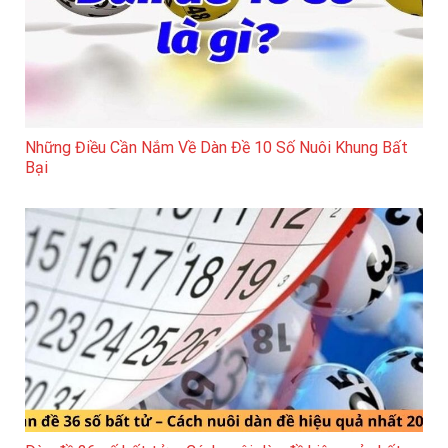
Những Điều Cần Nắm Về Dàn Đề 10 Số Nuôi Khung Bất
Bại