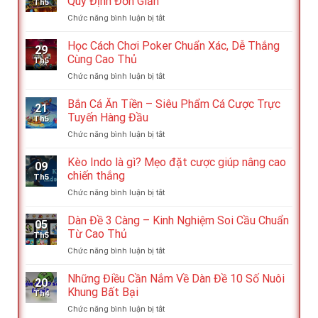
Quy Định Đơn Giản
Th5
ở
Chức năng bình luận bị tắt
Bắn
Cá
Học Cách Chơi Poker Chuẩn Xác, Dễ Thắng
29
Long
Cùng Cao Thủ
Th5
Vương
ở
Chức năng bình luận bị tắt
–
Học
Hướng
Cách
Bắn Cá Ăn Tiền – Siêu Phẩm Cá Cược Trực
Dẫn
21
Chơi
Cách
Tuyến Hàng Đầu
Th5
Poker
Chơi,
ở
Chức năng bình luận bị tắt
Chuẩn
Quy
Bắn
Xác,
Định
Cá
Kèo Indo là gì? Mẹo đặt cược giúp nâng cao
Dễ
Đơn
09
Ăn
Thắng
chiến thắng
Giản
Th5
Tiền
Cùng
ở
Chức năng bình luận bị tắt
–
Cao
Kèo
Siêu
Thủ
Indo
Dàn Đề 3 Càng – Kinh Nghiệm Soi Cầu Chuẩn
Phẩm
05
là
Cá
Từ Cao Thủ
Th5
gì?
Cược
ở
Chức năng bình luận bị tắt
Mẹo
Trực
Dàn
đặt
Tuyến
Đề
Những Điều Cần Nắm Về Dàn Đề 10 Số Nuôi
cược
Hàng
20
3
giúp
Khung Bất Bại
Đầu
Th4
Càng
nâng
ở
Chức năng bình luận bị tắt
–
cao