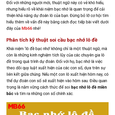
Đối với những người mới, thuật ngữ này có vẻ khó hiểu,
nhưng hiểu rõ về khái niệm bạc nhớ là quan trọng để cải
thiện khả năng dự đoán lô của bạn. Đừng bỏ lỡ cơ hội tìm
hiểu thêm về vấn đề này bằng cách đọc tiếp bài viết dưới
đây của
Mb66
nhé!
Phân tích kỹ thuật soi cầu bạc nhớ lô đề
Khái niệm ‘lô đề bạc nhớ’ không chỉ là một thuật ngữ, mà
còn là những kinh nghiệm tích lũy của các chuyên gia lô
đề trong quá trình dự đoán. Đối với họ, bạc nhớ là việc
theo dõi quy luật xuất hiện của các con số, dựa trên sự
liên kết giữa chúng. Nếu một con lô xuất hiện hôm nay, có
thể dự đoán con số sẽ xuất hiện vào hôm sau. Điều quan
trọng là nắm vững cách thức để soi
bạc nhớ lô đề miền
bắc
và tìm ra những con số chính xác.