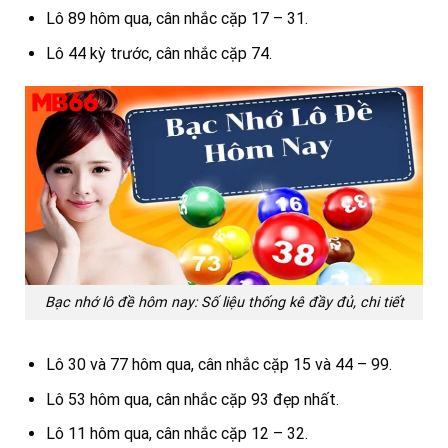
Lô 89 hôm qua, cân nhắc cặp 17 – 31.
Lô 44 kỳ trước, cân nhắc cặp 74.
Bạc nhớ lô đề hôm nay: Số liệu thống kê đầy đủ, chi tiết
Lô 30 và 77 hôm qua, cân nhắc cặp 15 và 44 – 99.
Lô 53 hôm qua, cân nhắc cặp 93 đẹp nhất.
Lô 11 hôm qua, cân nhắc cặp 12 – 32.