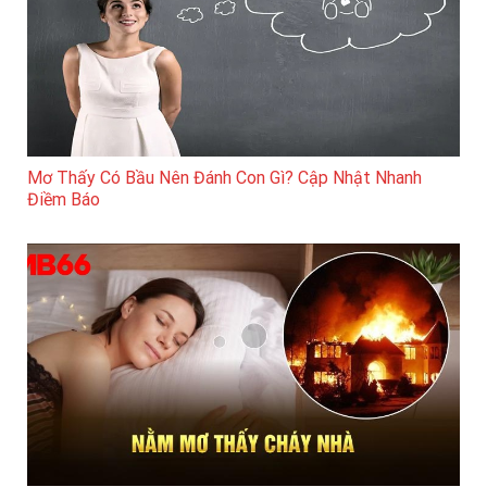
Mơ Thấy Có Bầu Nên Đánh Con Gì? Cập Nhật Nhanh
Điềm Báo