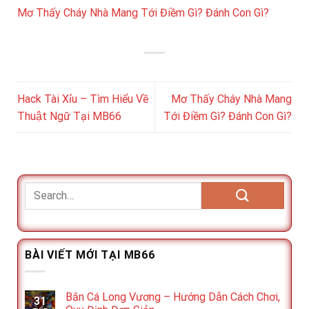
Mơ Thấy Cháy Nhà Mang Tới Điềm Gì? Đánh Con Gì?
Hack Tài Xỉu – Tìm Hiểu Về
Mơ Thấy Cháy Nhà Mang
Thuật Ngữ Tại MB66
Tới Điềm Gì? Đánh Con Gì?
BÀI VIẾT MỚI TẠI MB66
Bắn Cá Long Vương – Hướng Dẫn Cách Chơi,
31