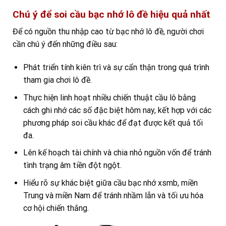
Chú ý để soi cầu bạc nhớ lô đề hiệu quả nhất
Để có nguồn thu nhập cao từ bạc nhớ lô đề, người chơi
cần chú ý đến những điều sau:
Phát triển tính kiên trì và sự cẩn thận trong quá trình
tham gia chơi lô đề.
Thực hiện linh hoạt nhiều chiến thuật cầu lô bằng
cách ghi nhớ các số đặc biệt hôm nay, kết hợp với các
phương pháp soi cầu khác để đạt được kết quả tối
đa.
Lên kế hoạch tài chính và chia nhỏ nguồn vốn để tránh
tình trạng âm tiền đột ngột.
Hiểu rõ sự khác biệt giữa cầu bạc nhớ xsmb, miền
Trung và miền Nam để tránh nhầm lẫn và tối ưu hóa
cơ hội chiến thắng.