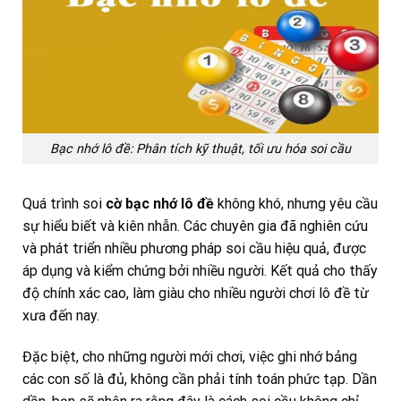
Bạc nhớ lô đề: Phân tích kỹ thuật, tối ưu hóa soi cầu
Quá trình soi
cờ bạc nhớ lô đề
không khó, nhưng yêu cầu
sự hiểu biết và kiên nhẫn. Các chuyên gia đã nghiên cứu
và phát triển nhiều phương pháp soi cầu hiệu quả, được
áp dụng và kiểm chứng bởi nhiều người. Kết quả cho thấy
độ chính xác cao, làm giàu cho nhiều người chơi lô đề từ
xưa đến nay.
Đặc biệt, cho những người mới chơi, việc ghi nhớ bảng
các con số là đủ, không cần phải tính toán phức tạp. Dần