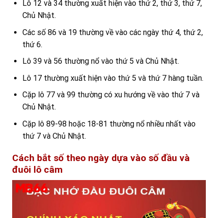
Lô 12 và 34 thường xuất hiện vào thứ 2, thứ 3, thứ 7,
Chủ Nhật.
Các số 86 và 19 thường về vào các ngày thứ 4, thứ 2,
thứ 6.
Lô 39 và 56 thường nổ vào thứ 5 và Chủ Nhật.
Lô 17 thường xuất hiện vào thứ 5 và thứ 7 hàng tuần.
Cặp lô 77 và 99 thường có xu hướng về vào thứ 7 và
Chủ Nhật.
Cặp lô 89-98 hoặc 18-81 thường nổ nhiều nhất vào
thứ 7 và Chủ Nhật.
Cách bắt số theo ngày dựa vào số đầu và
đuôi lô câm