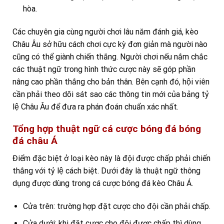
hòa.
Các chuyên gia cùng người chơi lâu năm đánh giá, kèo
Châu Âu sở hữu cách chơi cực kỳ đơn giản mà người nào
cũng có thể giành chiến thắng. Người chơi nếu nắm chắc
các thuật ngữ trong hình thức cược này sẽ góp phần
nâng cao phần thắng cho bản thân. Bên cạnh đó, hội viên
cần phải theo dõi sát sao các thông tin mới của bảng tỷ
lệ Châu Âu để đưa ra phán đoán chuẩn xác nhất.
Tổng hợp thuật ngữ cá cược bóng đá bóng
đá châu Á
Điểm đặc biệt ở loại kèo này là đội được chấp phải chiến
thắng với tỷ lệ cách biệt. Dưới đây là thuật ngữ thông
dụng được dùng trong cá cược bóng đá kèo Châu Á.
Cửa trên: trường hợp đặt cược cho đội cần phải chấp.
Cửa dưới: khi đặt cược cho đội được chấp thì dùng