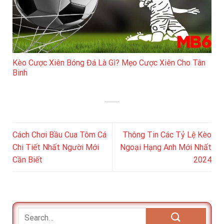
Kèo Cược Xiên Bóng Đá Là Gì? Mẹo Cược Xiên Cho Tân
Binh
Cách Chơi Bầu Cua Tôm Cá
Thông Tin Các Tỷ Lệ Kèo
Chi Tiết Nhất Người Mới
Ngoại Hạng Anh Mới Nhất
Cần Biết
2024