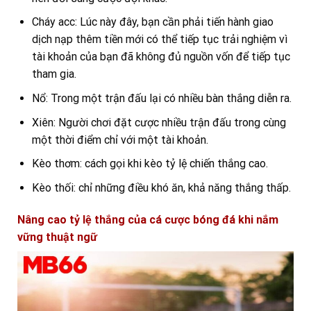
Cháy acc: Lúc này đây, bạn cần phải tiến hành giao
dịch nạp thêm tiền mới có thể tiếp tục trải nghiệm vì
tài khoản của bạn đã không đủ nguồn vốn để tiếp tục
tham gia.
Nổ: Trong một trận đấu lại có nhiều bàn thắng diễn ra.
Xiên: Người chơi đặt cược nhiều trận đấu trong cùng
một thời điểm chỉ với một tài khoản.
Kèo thơm: cách gọi khi kèo tỷ lệ chiến thắng cao.
Kèo thối: chỉ những điều khó ăn, khả năng thắng thấp.
Nâng cao tỷ lệ thắng của cá cược bóng đá khi nắm
vững thuật ngữ