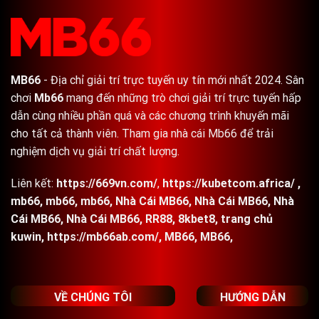
Hành
nhất
Tráng,
2024
Đẳng
Cấp
MB66
- Địa chỉ giải trí trực tuyến uy tín mới nhất 2024. Sân
chơi
Mb66
mang đến những trò chơi giải trí trực tuyến hấp
dẫn cùng nhiều phần quá và các chương trình khuyến mãi
cho tất cả thành viên. Tham gia nhà cái Mb66 để trải
nghiệm dịch vụ giải trí chất lượng.
Liên kết:
https://669vn.com/
,
https://kubetcom.africa/
,
mb66
,
mb66
,
mb66
,
Nhà Cái MB66
,
Nhà Cái MB66
,
Nhà
Cái MB66
,
Nhà Cái MB66
,
RR88
,
8kbet8
,
trang chủ
kuwin
,
https://mb66ab.com/
,
MB66
,
MB66
,
VỀ CHÚNG TÔI
HƯỚNG DẪN