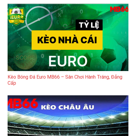
Kèo Bóng Đá Euro MB66 – Sân Chơi Hành Tráng, Đẳng
Cấp