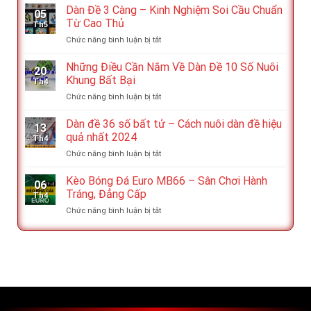
Indo
Dàn Đề 3 Càng – Kinh Nghiệm Soi Cầu Chuẩn
Phẩm
05
là
Cá
Từ Cao Thủ
Th5
gì?
Cược
ở
Chức năng bình luận bị tắt
Mẹo
Trực
Dàn
đặt
Tuyến
Đề
Những Điều Cần Nắm Về Dàn Đề 10 Số Nuôi
cược
Hàng
20
3
giúp
Khung Bất Bại
Đầu
Th4
Càng
nâng
ở
Chức năng bình luận bị tắt
–
cao
Những
Kinh
chiến
Điều
Dàn đề 36 số bất tử – Cách nuôi dàn đề hiệu
Nghiệm
thắng
13
Cần
Soi
quả nhất 2024
Th4
Nắm
Cầu
ở
Chức năng bình luận bị tắt
Về
Chuẩn
Dàn
Dàn
Từ
đề
Kèo Bóng Đá Euro MB66 – Sân Chơi Hành
Đề
Cao
06
36
10
Tráng, Đẳng Cấp
Thủ
Th4
số
Số
ở
Chức năng bình luận bị tắt
bất
Nuôi
Kèo
tử
Khung
Bóng
–
Bất
Đá
Cách
Bại
Euro
nuôi
MB66
dàn
–
đề
Sân
hiệu
Chơi
quả