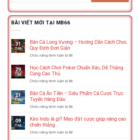
BÀI VIẾT MỚI TẠI MB66
Bắn Cá Long Vương – Hướng Dẫn Cách Chơi,
31
Quy Định Đơn Giản
Th5
ở
Chức năng bình luận bị tắt
Bắn
Cá
Học Cách Chơi Poker Chuẩn Xác, Dễ Thắng
29
Long
Cùng Cao Thủ
Th5
Vương
ở
Chức năng bình luận bị tắt
–
Học
Hướng
Cách
Bắn Cá Ăn Tiền – Siêu Phẩm Cá Cược Trực
Dẫn
21
Chơi
Cách
Tuyến Hàng Đầu
Th5
Poker
Chơi,
ở
Chức năng bình luận bị tắt
Chuẩn
Quy
Bắn
Xác,
Định
Cá
Kèo Indo là gì? Mẹo đặt cược giúp nâng cao
Dễ
Đơn
09
Ăn
Thắng
chiến thắng
Giản
Th5
Tiền
Cùng
ở
Chức năng bình luận bị tắt
–
Cao
Kèo
Siêu
Thủ