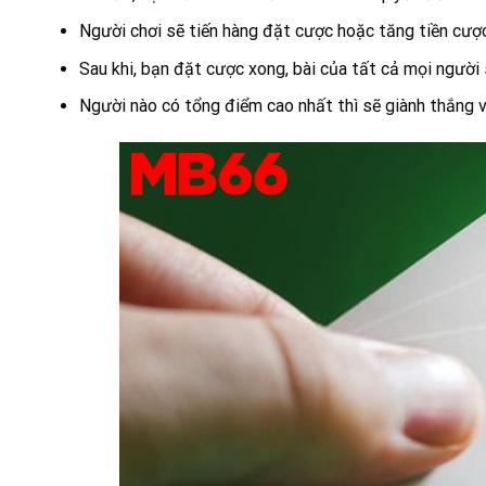
Người chơi sẽ tiến hàng đặt cược hoặc tăng tiền cược 
Sau khi, bạn đặt cược xong, bài của tất cả mọi người
Người nào có tổng điểm cao nhất thì sẽ giành thắng v