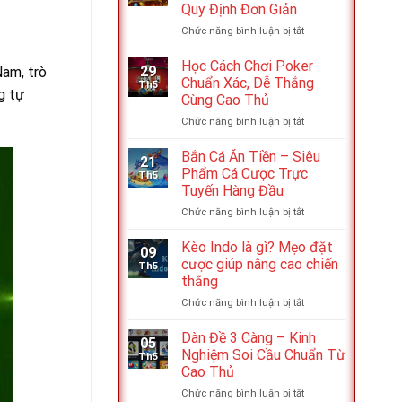
Quy Định Đơn Giản
ở
Chức năng bình luận bị tắt
Bắn
Cá
Học Cách Chơi Poker
29
Nam, trò
Long
Chuẩn Xác, Dễ Thắng
Th5
Vương
g tự
Cùng Cao Thủ
–
ở
Chức năng bình luận bị tắt
Hướng
Học
Dẫn
Cách
Cách
Bắn Cá Ăn Tiền – Siêu
21
Chơi
Chơi,
Phẩm Cá Cược Trực
Th5
Poker
Quy
Tuyến Hàng Đầu
Chuẩn
Định
ở
Chức năng bình luận bị tắt
Xác,
Đơn
Bắn
Dễ
Giản
Cá
Thắng
Kèo Indo là gì? Mẹo đặt
09
Ăn
Cùng
cược giúp nâng cao chiến
Th5
Tiền
Cao
thắng
–
Thủ
ở
Chức năng bình luận bị tắt
Siêu
Kèo
Phẩm
Indo
Cá
Dàn Đề 3 Càng – Kinh
05
là
Cược
Nghiệm Soi Cầu Chuẩn Từ
Th5
gì?
Trực
Cao Thủ
Mẹo
Tuyến
ở
Chức năng bình luận bị tắt
đặt
Hàng