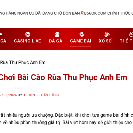
U ĐÃI ĐANG CHỜ ĐÓN BẠN
B66OK.COM CHÍNH THỨC CHUYỂN MIỀN QUA 
 CÁ
CASINO LIVE
ĐÁ GÀ
GAME BÀI
XỔ SỐ
THỂ 
o Rùa Thu Phục Anh Em
 Chơi Bài Cào Rùa Thu Phục Anh Em
7/03/2024
BY
TRƯƠNG TUẤN DŨNG
ất nhiều người ưa chuộng. Đặc biệt, khi chơi tựa game bài đỉnh c
 về nhiều phần thưởng giá trị. Bài viết hôm nay sẽ giới thiệu cho